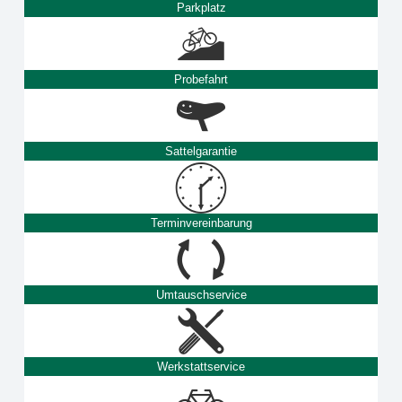
Parkplatz
Probefahrt
Sattelgarantie
Terminvereinbarung
Umtauschservice
Werkstattservice