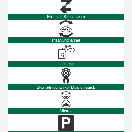
Hol - und Bringservice
Inzahlungnahme
Leasing
Zweiradmechaniker Meisterbetrieb
Mietrad