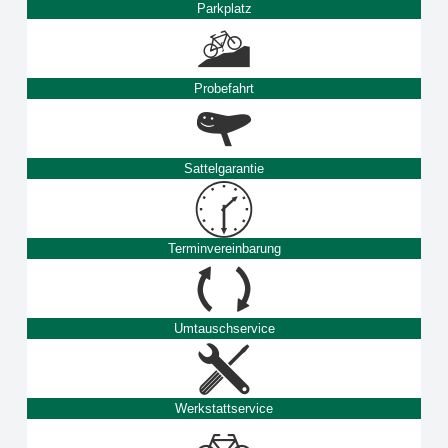
Parkplatz
Probefahrt
Sattelgarantie
Terminvereinbarung
Umtauschservice
Werkstattservice