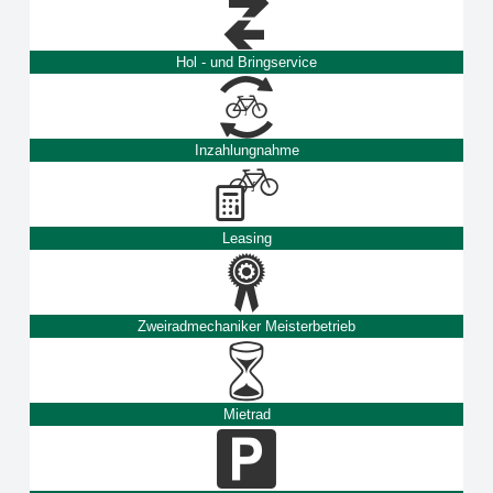
Hol - und Bringservice
Inzahlungnahme
Leasing
Zweiradmechaniker Meisterbetrieb
Mietrad