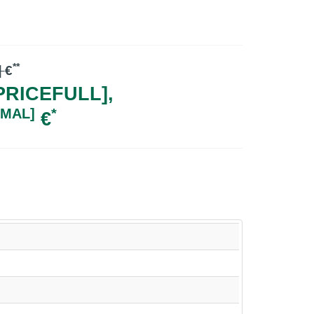
**
]
€
RICEFULL],
IMAL]
*
€