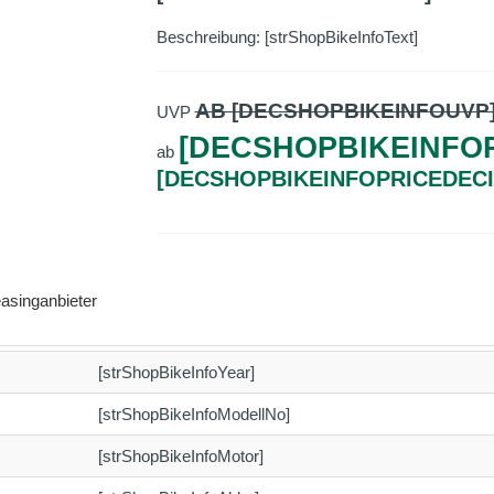
Beschreibung: [strShopBikeInfoText]
AB [DECSHOPBIKEINFOUVP
UVP
[DECSHOPBIKEINFOP
ab
[DECSHOPBIKEINFOPRICEDEC
asinganbieter
[strShopBikeInfoYear]
[strShopBikeInfoModellNo]
[strShopBikeInfoMotor]