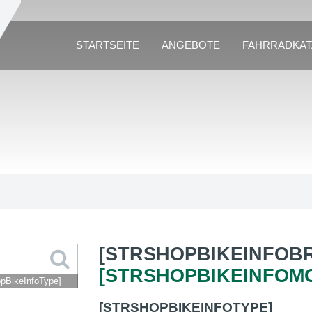
STARTSEITE
ANGEBOTE
FAHRRADKA
[STRSHOPBIKEINFOB
[STRSHOPBIKEINFOM
opBikeInfoType]
[STRSHOPBIKEINFOTYPE]