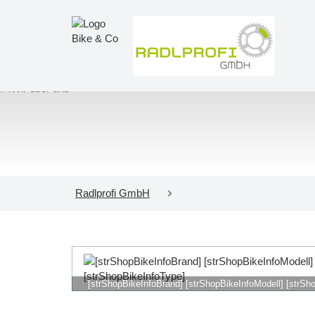
Radlprofi GmbH
[strShopBikeInfoBrand] [strShopBikeInfoModell] [strSh