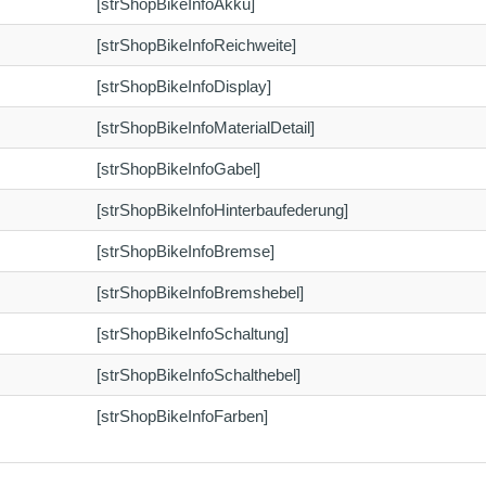
[strShopBikeInfoAkku]
[strShopBikeInfoReichweite]
[strShopBikeInfoDisplay]
[strShopBikeInfoMaterialDetail]
[strShopBikeInfoGabel]
[strShopBikeInfoHinterbaufederung]
[strShopBikeInfoBremse]
[strShopBikeInfoBremshebel]
[strShopBikeInfoSchaltung]
[strShopBikeInfoSchalthebel]
[strShopBikeInfoFarben]