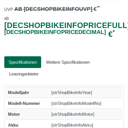
**
AB [DECSHOPBIKEINFOUVP]
€
UVP
ab
[DECSHOPBIKEINFOPRICEFULL]
[DECSHOPBIKEINFOPRICEDECIMAL]
*
€
Spezifikationen
Weitere Spezifikationen
Leasinganbieter
Modelljahr
[strShopBikeInfoYear]
Modell-Nummer
[strShopBikeInfoModellNo]
Motor
[strShopBikeInfoMotor]
Akku
[strShopBikeInfoAkku]