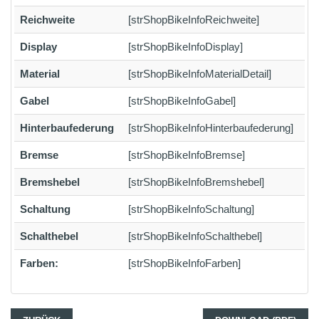
Reichweite
[strShopBikeInfoReichweite]
Display
[strShopBikeInfoDisplay]
Material
[strShopBikeInfoMaterialDetail]
Gabel
[strShopBikeInfoGabel]
Hinterbaufederung
[strShopBikeInfoHinterbaufederung]
Bremse
[strShopBikeInfoBremse]
Bremshebel
[strShopBikeInfoBremshebel]
Schaltung
[strShopBikeInfoSchaltung]
Schalthebel
[strShopBikeInfoSchalthebel]
Farben:
[strShopBikeInfoFarben]